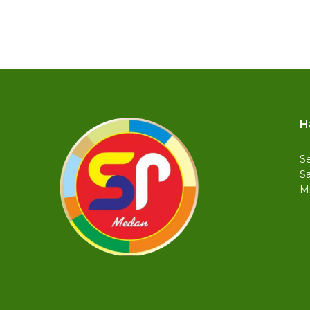
H
Se
Sa
M