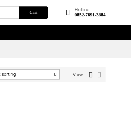
Hotline
Cari
0852-7691-3884
 sorting
View