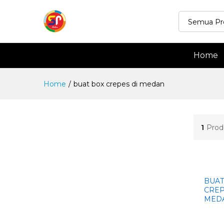
Semua Pr
Home
Home
/
buat box crepes di medan
1
Prod
BUAT
CREP
MED