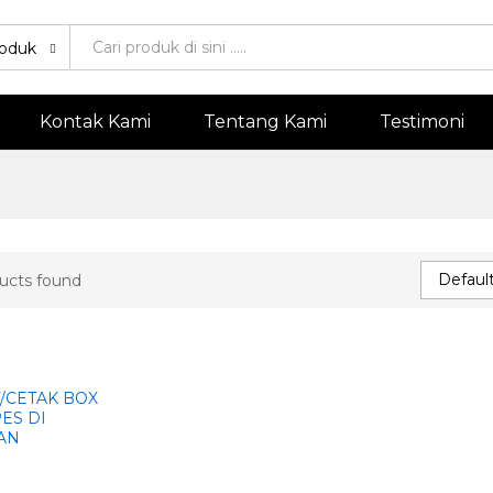
oduk
Kontak Kami
Tentang Kami
Testimoni
Default
ucts found
/CETAK BOX
ES DI
AN