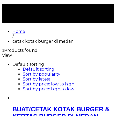
cetak kotak burger di
medan
Home
/
cetak kotak burger di medan
Products found
1
View
Default sorting
Default sorting
Sort by popularity
Sort by latest
Sort by price: low to high
Sort by price: high to low
BUAT/CETAK KOTAK BURGER &