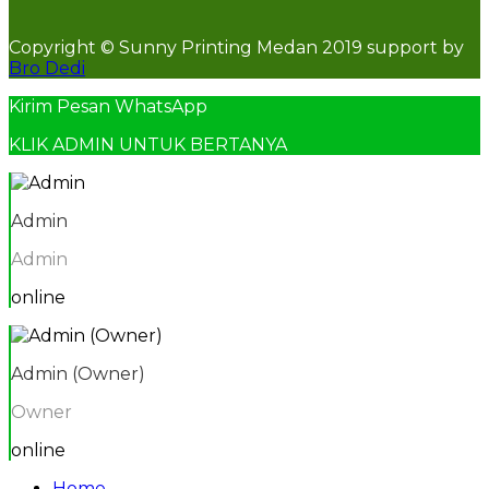
Copyright © Sunny Printing Medan 2019 support by
Bro Dedi
Kirim Pesan WhatsApp
KLIK ADMIN UNTUK BERTANYA
Admin
Admin
online
Admin (Owner)
Owner
online
Home