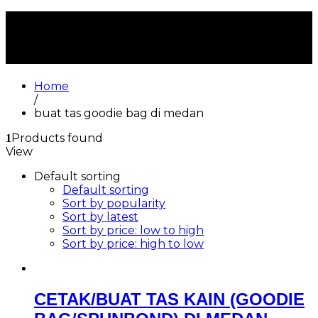
buat tas goodie bag di
medan
Home
/
buat tas goodie bag di medan
Products found
1
View
Default sorting
Default sorting
Sort by popularity
Sort by latest
Sort by price: low to high
Sort by price: high to low
CETAK/BUAT TAS KAIN (GOODIE