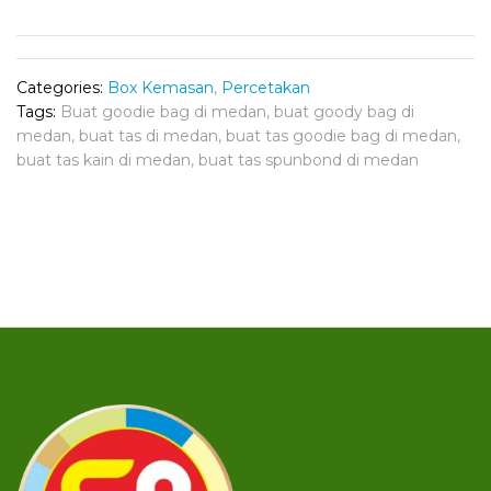
Categories:
Box Kemasan
,
Percetakan
Tags:
Buat goodie bag di medan
,
buat goody bag di
medan
,
buat tas di medan
,
buat tas goodie bag di medan
,
buat tas kain di medan
,
buat tas spunbond di medan